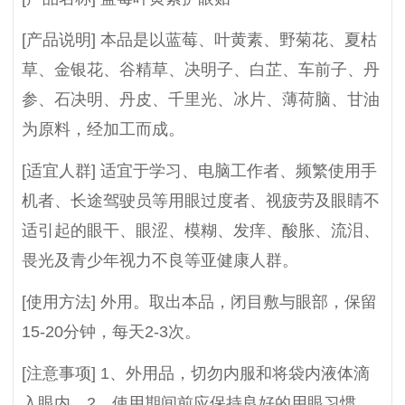
[产品说明] 本品是以蓝莓、叶黄素、野菊花、夏枯
草、金银花、谷精草、决明子、白芷、车前子、丹
参、石决明、丹皮、千里光、冰片、薄荷脑、甘油
为原料，经加工而成。
[适宜人群] 适宜于学习、电脑工作者、频繁使用手
机者、长途驾驶员等用眼过度者、视疲劳及眼睛不
适引起的眼干、眼涩、模糊、发痒、酸胀、流泪、
畏光及青少年视力不良等亚健康人群。
[使用方法] 外用。取出本品，闭目敷与眼部，保留
15-20分钟，每天2-3次。
[注意事项] 1、外用品，切勿内服和将袋内液体滴
入眼内。2、使用期间前应保持良好的用眼习惯。