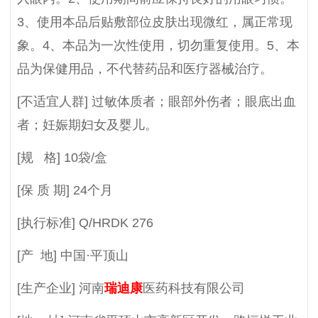
3、使用本品后贴敷部位皮肤出现微红，属正常现
象。4、本品为一次性使用，切勿重复使用。5、本
品为保健用品，不代替药品和医疗器械治疗。
[不适宜人群] 过敏体质者；眼部外伤者；眼底出血
者；妊娠期妇女及婴儿。
[规 格] 10袋/盒
[保 质 期] 24个月
[执行标准] Q/HRDK 276
[产 地] 中国·平顶山
[生产企业] 河南
瑞迪康
医药科技有限公司