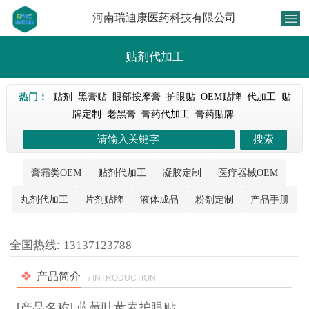
河南瑞迪康医药科技有限公司
贴剂代加工
热门：
贴剂
黑膏贴
眼部按摩膏
护眼贴
OEM贴牌
代加工
贴
牌定制
老黑膏
膏药代加工
膏药贴牌
膏霜类OEM
贴剂代加工
凝胶定制
医疗器械OEM
丸剂代加工
片剂贴牌
液体成品
粉剂定制
产品手册
1
/
1
全国热线:
13137123788
产品简介
/ INTRODUCTION
[产品名称] 蓝莓叶黄素护眼贴