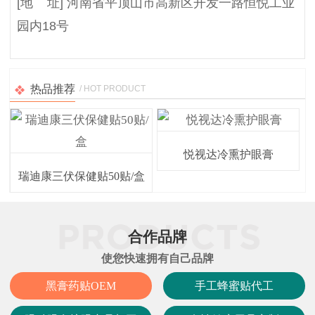
[地 址] 河南省平顶山市高新区开发一路恒悦工业
园内18号
热品推荐
/ HOT PRODUCT
悦视达冷熏护眼膏
瑞迪康三伏保健贴50贴/盒
合作品牌
使您快速拥有自己品牌
黑膏药贴OEM
手工蜂蜜贴代工