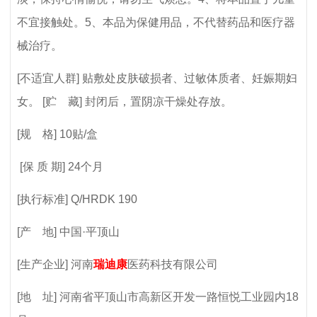
不宜接触处。5、本品为保健用品，不代替药品和医疗器
械治疗。
[不适宜人群] 贴敷处皮肤破损者、过敏体质者、妊娠期妇
女。 [贮 藏] 封闭后，置阴凉干燥处存放。
[规 格] 10贴/盒
[保 质 期] 24个月
[执行标准] Q/HRDK 190
[产 地] 中国·平顶山
[生产企业] 河南
瑞迪康
医药科技有限公司
[地 址] 河南省平顶山市高新区开发一路恒悦工业园内18