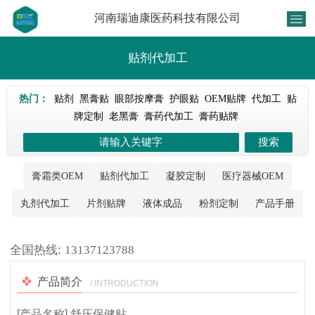
河南瑞迪康医药科技有限公司
贴剂代加工
热门：
贴剂
黑膏贴
眼部按摩膏
护眼贴
OEM贴牌
代加工
贴
牌定制
老黑膏
膏药代加工
膏药贴牌
膏霜类OEM
贴剂代加工
凝胶定制
医疗器械OEM
丸剂代加工
片剂贴牌
液体成品
粉剂定制
产品手册
1
/
1
全国热线:
13137123788
产品简介
/ INTRODUCTION
[产品名称] 舒压保健贴