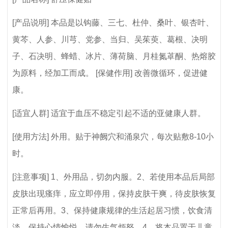
[产品说明] 本品是以钩藤、三七、杜仲、桑叶、银杏叶、
黄芩、人参、川芎、党参、当归、吴茱萸、葛根、决明
子、石决明、蜂蜡、冰片、薄荷脑、月桂氮䓬酮、热熔胶
为原料，经加工而成。 [保健作用] 改善微循环，促进健
康。
[适宜人群] 适宜于血压不稳定引起不适的亚健康人群。
[使用方法] 外用。贴于神阙穴和涌泉穴，每次贴敷8-10小
时。
[注意事项] 1、外用品，切勿内服。2、若使用本品后局部
皮肤出现瘙痒，应立即停用，保持皮肤干爽，待皮肤恢复
正常后再用。3、保持健康规律的生活起居习惯，饮食清
淡，保持心情愉悦，请勿生气烦怒。4、将本品置于儿童