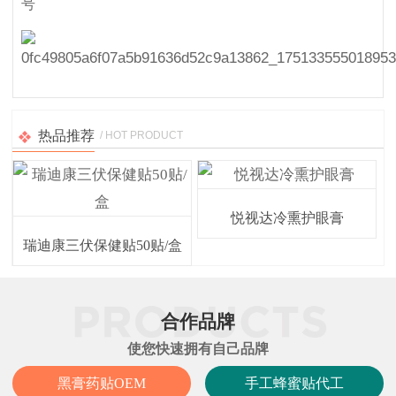
号
热品推荐
/ HOT PRODUCT
悦视达冷熏护眼膏
瑞迪康三伏保健贴50贴/盒
合作品牌
使您快速拥有自己品牌
黑膏药贴OEM
手工蜂蜜贴代工